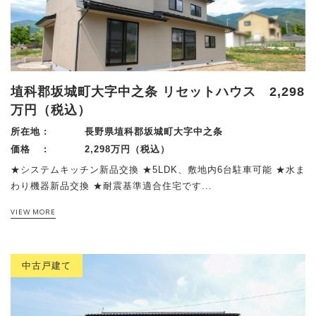
その他
須坂市
須坂市
TEL.026-217-7074
千曲市
千曲市
- 受付時間 9:00〜19:00 -
上田市
（時間外も対応可能です。お気軽にご連絡ください）
上田市
その他(長野県内)
その他(長野県内)
売却物件大募集
埴科郡坂城町大字中之条 リセットハウス 2,298
その他(長野県外)
その他(長野県外)
万円（税込）
お問い合わせフォーム
所在地 :
長野県埴科郡坂城町大字中之条
価格 :
2,298万円（税込）
1K/1DK/1LDK
★システムキッチン新品交換 ★5LDK、敷地内6台駐車可能 ★水ま
わり機器新品交換 ★耐震基準適合住宅です...
2K/2DK/2LDK
VIEW MORE
3DK/3LDK
4LDK以上
中古戸建て