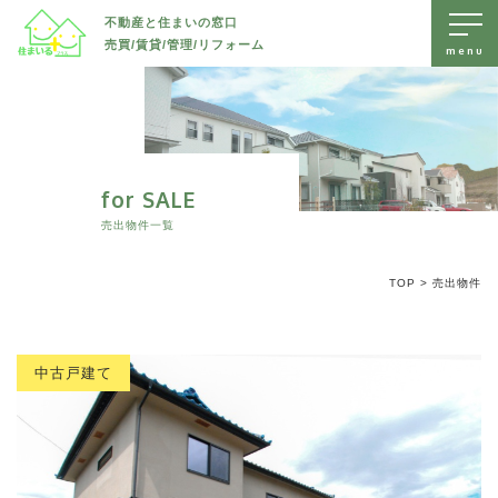
不動産と住まいの窓口
売買/賃貸/管理/リフォーム
トップページ
売出物件を探す
賃貸物件を探す
for SALE
すべて
売出物件一覧
リフォーム・リノベーション
土地
すべて
TOP
>
売出物件
お知らせ
新築戸建て
戸建て
すべて
中古戸建て
会社案内
マンション/アパート
水回り
マンション/アパート
中古戸建て
駐車場/ 土地
内装
無料査定・不動産に関するお問い合わせ
外装
長野市エリアで不動産をお探しの方、売却などをご検討の方は、
防水
長野市
長野市
住まいるプラスへいつでもお気軽にご相談ください。