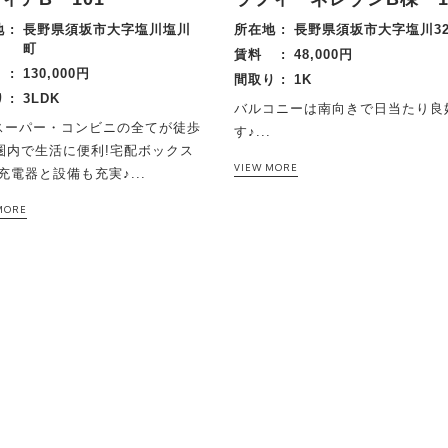
 :
長野県須坂市大字塩川塩川
所在地 :
長野県須坂市大字塩川329
町
賃料 :
48,000円
 :
130,000円
間取り :
1K
 :
3LDK
バルコニーは南向きで日当たり良
スーパー・コンビニの全てが徒歩
す♪...
分圏内で生活に便利!宅配ボックス
VIEW MORE
充電器と設備も充実♪...
MORE