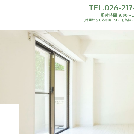
TEL.026-217
TEL.026-217-7
- 受付時間 9:00〜19
（時間外も対応可能です。お気軽
- 受付時間 9:00〜19:00 
1K/1DK/1LDK
（時間外も対応可能です。お気軽にご連絡
2K/2DK/2LDK
3DK/3LDK
野県内)
4LDK以上
野県外)
野県
野県