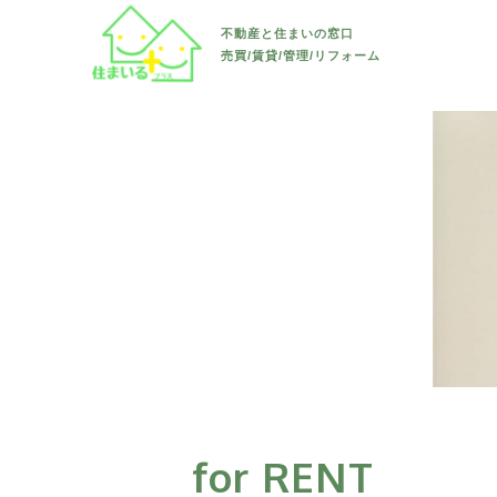
すべて
長野市
不動産と住まいの窓口
リフォーム・リノベーション
売買/賃貸/管理/リフォーム
土地
須坂市
すべて
長野市
お知らせ
新築戸建て
千曲市
戸建て
須坂市
すべて
会社案内
中古戸建て
上田市
マンション/アパー
千曲市
水回り
マンション/アパート
その他(長
ト
上田市
内装
その他(長
駐車場/ 土地
その他(長
外装
内)
防水
その他(長
その他
外)
for RENT