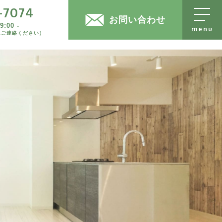
-7074
売却物件大募集
074
お問い合わせ
:00 -
にご連絡ください）
-
お問い合わせフォーム
ください）