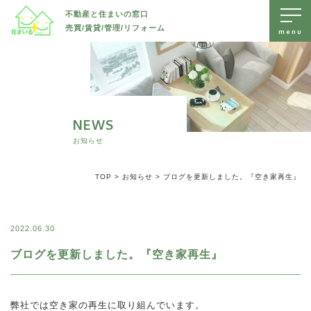
不動産と住まいの窓口
売買/賃貸/管理/リフォーム
トップページ
売出物件を探す
賃貸物件を探す
NEWS
すべて
お知らせ
リフォーム・リノベーション
土地
すべて
TOP
>
お知らせ
>
ブログを更新しました。『空き家再生』
お知らせ
新築戸建て
戸建て
すべて
中古戸建て
会社案内
マンション/アパート
水回り
2022.06.30
マンション/アパート
駐車場/ 土地
内装
ブログを更新しました。『空き家再生』
無料査定・不動産に関するお問い合わせ
外装
長野市エリアで不動産をお探しの方、売却などをご検討の方は、
防水
長野市
長野市
弊社では空き家の再生に取り組んでいます。
住まいるプラスへいつでもお気軽にご相談ください。