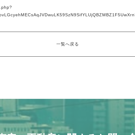
y.php?
4xSovLGcyehMECsAqJVDwuLK59SzN9SifYLUjQBZMBZ1F5UwXrn
一覧へ戻る