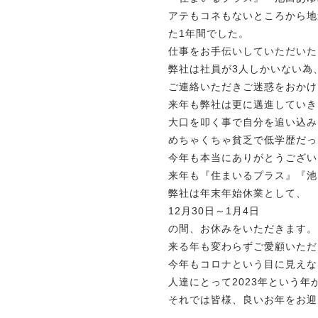
アテもコネもないところから地
た1年間でした。
仕事をお手伝いしていただいた
弊社は社員が3人しかいない為
ご連絡いただきご迷惑をおかけ
来年も弊社は更に邁進していき
大口を叩く事で自分を追い込み
めちゃくちゃ貧乏で低学歴だっ
今年も本当にありがとうござい
来年も『住まいるプラス』『池
弊社は年末年始休業として、
12月30日～1月4日
の間、お休みをいただきます。
来る年も変わらずご愛顧いただ
今年もコロナという目に見えな
人達にとって2023年という
それでは皆様、良いお年をお迎