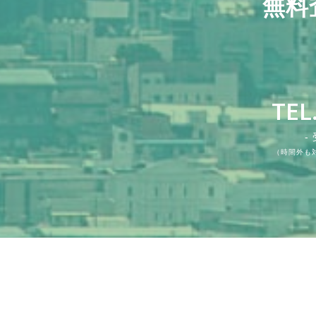
無料
TEL
-
（時間外も