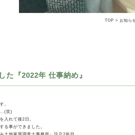
TOP
>
お知ら
た『2022年 仕事納め』
す。
(笑)
を入れて後2日。
めする事ができました。
み土地家屋調査士事務所』設立2年目。