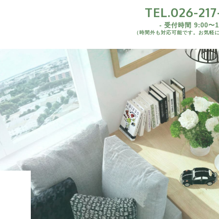
TEL.026-217
TEL.026-217-7
- 受付時間 9:00〜19
（時間外も対応可能です。お気軽
- 受付時間 9:00〜19:00 
1K/1DK/1LDK
（時間外も対応可能です。お気軽にご連絡
2K/2DK/2LDK
3DK/3LDK
野県内)
4LDK以上
野県外)
野県
野県