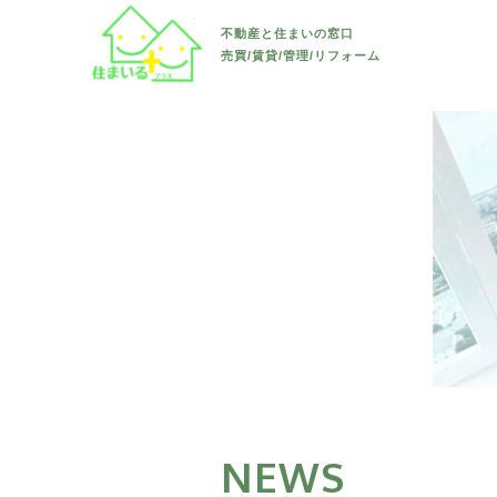
すべて
長野市
不動産と住まいの窓口
リフォーム・リノベーション
売買/賃貸/管理/リフォーム
土地
須坂市
すべて
長野市
お知らせ
新築戸建て
千曲市
戸建て
須坂市
すべて
会社案内
中古戸建て
上田市
マンション/アパー
千曲市
水回り
マンション/アパート
その他(長
ト
上田市
内装
その他(長
駐車場/ 土地
その他(長
外装
内)
防水
その他(長
その他
外)
NEWS