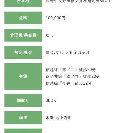
所在地
長野県長野市篠ノ井布施高田544-1
賃料
100,000円
管理費/共益費
なし
敷金/礼金
敷金:なし ／礼金:1ヶ月
信越線「篠ノ井」徒歩20分
交通
篠ノ井線「篠ノ井」徒歩20分
信越線「今井」徒歩22分
間取り
3LDK
構造
木造 地上2階