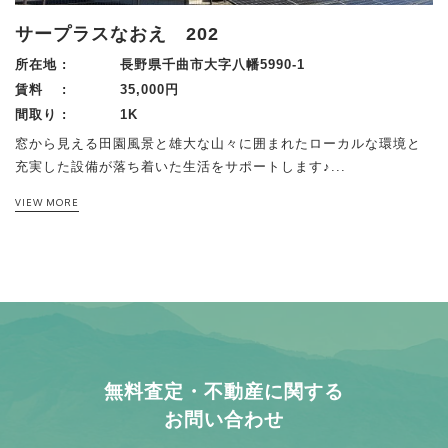
サープラスなおえ 202
所在地 :
長野県千曲市大字八幡5990-1
賃料 :
35,000円
間取り :
1K
窓から見える田園風景と雄大な山々に囲まれたローカルな環境と
充実した設備が落ち着いた生活をサポートします♪...
VIEW MORE
RELATED INFO
RELATED INFO
RELATED INFO
こちらの物件もおすすめ
こちらの物件もおすすめ
こちらの物件もおすすめ
マンション/アパート
戸建て
駐車場/ 土地
無料査定・不動産に関する
お問い合わせ