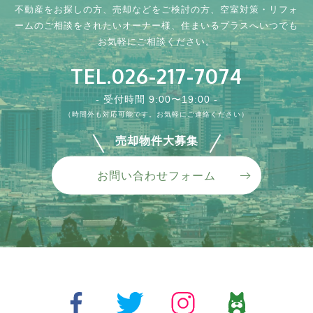
不動産をお探しの方、売却などをご検討の方、
空室対策・リフォ
ームのご相談をされたいオーナー様、
住まいるプラスへいつでも
お気軽にご相談ください。
TEL.026-217-7074
プリエール・ド・リラ 305
ソフィアB 101
川中島町御厨貸地
- 受付時間 9:00〜19:00 -
所在地 :
所在地 :
所在地 :
長野県長野市合戦場１丁目
長野県須坂市大字塩川塩川町
長野市川中島町御厨
（時間外も対応可能です。お気軽にご連絡ください）
賃料 :
賃料 :
賃料 :
50,000円
130,000円
5万円
売却物件大募集
間取り :
間取り :
2DK
3LDK
舗装済みの立地良好貸地です☆近隣に商業施設多数あり、駐車
場、貸しコンテナ置き場、事業用と使用用途多数可能♪ご希望の用
駐車場広々♪ゴミステーション敷地内にあります。3階建てマンシ
駅・スーパー・コンビニの全てが徒歩10分圏内で生活に便利!宅配
お問い合わせフォーム
途を...
ョン。ホームセンター、コンビニ、飲食店など徒歩圏内にあり、
ボックスやEV充電器と設備も充実♪...
生...
VIEW MORE
VIEW MORE
VIEW MORE
戸建て
マンション/アパート