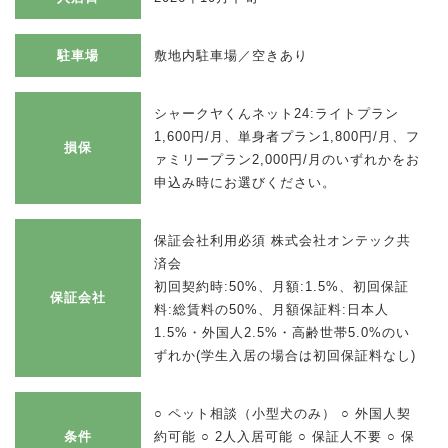
駐車場
敷地内駐車場／空きあり
シャークヤくんネット24:ライトプラン
1,600円/月、単身者プラン1,800円/月、フ
損保
ァミリープラン2,000円/月のいずれかをお
申込み時にお選びください。
保証会社利用必須 株式会社オンテック共
済会
初回契約時:50%、月額:1.5%、初回保証
保証会社
料:総賃料の50%、月額保証料:日本人
1.5%・外国人2.5%・高齢世帯5.0%のい
ずれか(学生入居の場合は初回保証料なし)
○ ペット相談（小型犬のみ） ○ 外国人契
条件
約可能 ○ 2人入居可能 ○ 保証人不要 ○ 保