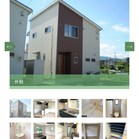
その他
須坂市
須坂市
TEL.026-217-7074
千曲市
千曲市
- 受付時間 9:00〜19:00 -
上田市
（時間外も対応可能です。お気軽にご連絡ください）
上田市
その他(長野県内)
その他(長野県内)
売却物件大募集
その他(長野県外)
その他(長野県外)
お問い合わせフォーム
1K/1DK/1LDK
外観
外観
2K/2DK/2LDK
3DK/3LDK
4LDK以上