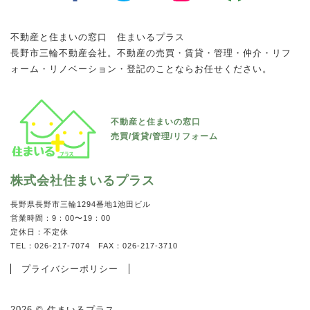
不動産と住まいの窓口 住まいるプラス
長野市三輪不動産会社。不動産の売買・賃貸・管理・仲介・リフ
ォーム・リノベーション・登記のことならお任せください。
丸山様戸建賃貸住宅A棟
不動産と住まいの窓口
サープラスなおえ 202
所在地 :
長野県長野市篠ノ井布施高田544-1
売買/賃貸/管理/リフォーム
所在地 :
長野県千曲市大字八幡5990-1
賃料 :
100,000円
賃料 :
35,000円
間取り :
3LDK
株式会社住まいるプラス
間取り :
1K
人気エリアの戸建て賃貸☆...
窓から見える田園風景と雄大な山々に囲まれたローカルな環境と
長野県長野市三輪1294番地1池田ビル
VIEW MORE
営業時間：9：00〜19：00
充実した設備が落ち着いた生活をサポートします♪...
定休日：不定休
VIEW MORE
TEL：026-217-7074 FAX：026-217-3710
プライバシーポリシー
マンション/アパート
2026 © 住まいるプラス