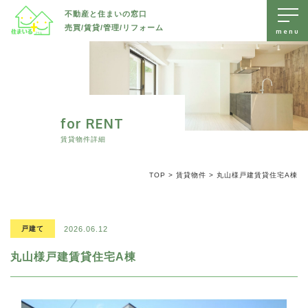
不動産と住まいの窓口
売買/賃貸/管理/リフォーム
トップページ
売出物件を探す
賃貸物件を探す
for RENT
すべて
賃貸物件詳細
リフォーム・リノベーション
土地
すべて
TOP
>
賃貸物件
>
丸山様戸建賃貸住宅A棟
お知らせ
新築戸建て
戸建て
すべて
中古戸建て
会社案内
マンション/アパート
水回り
マンション/アパート
2026.06.12
戸建て
駐車場/ 土地
内装
丸山様戸建賃貸住宅A棟
無料査定・不動産に関するお問い合わせ
外装
長野市エリアで不動産をお探しの方、売却などをご検討の方は、
防水
長野市
長野市
住まいるプラスへいつでもお気軽にご相談ください。