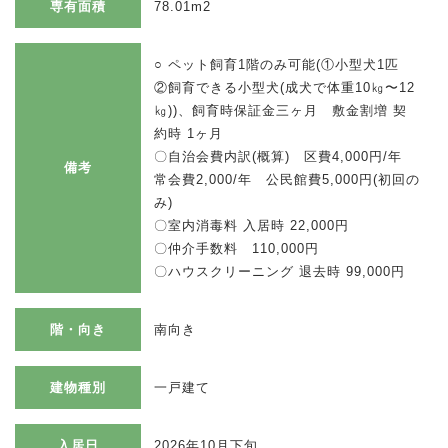
専有面積
78.01m2
○ ペット飼育1階のみ可能(①小型犬1匹
②飼育できる小型犬(成犬で体重10㎏〜12
㎏))、飼育時保証金三ヶ月 敷金割増 契
約時 1ヶ月
〇自治会費内訳(概算) 区費4,000円/年
備考
常会費2,000/年 公民館費5,000円(初回の
み)
〇室内消毒料 入居時 22,000円
〇仲介手数料 110,000円
〇ハウスクリーニング 退去時 99,000円
階・向き
南向き
建物種別
一戸建て
入居日
2026年10月下旬