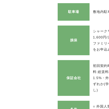
駐車場
敷地内駐車
シャーク
1,600
損保
ファミリー
をお申込
初回契約時
料:総賃
保証会社
1.5%・
ずれか(
し)
○ 外国人