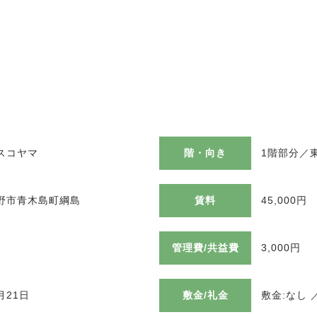
スコヤマ
階・向き
1階部分／
野市青木島町綱島
賃料
45,000円
管理費/共益費
3,000円
月21日
敷金/礼金
敷金:なし 