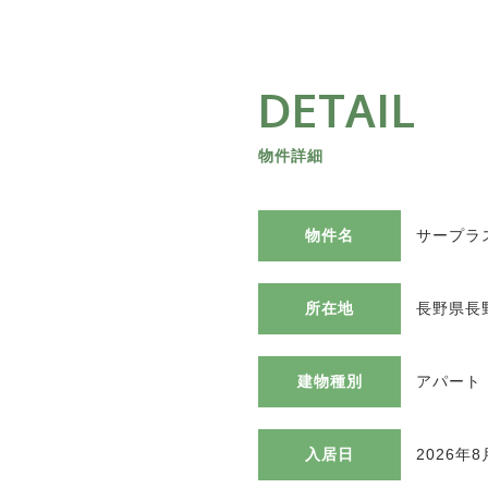
DETAIL
物件詳細
物件名
サープラ
所在地
長野県長
建物種別
アパート
入居日
2026年8