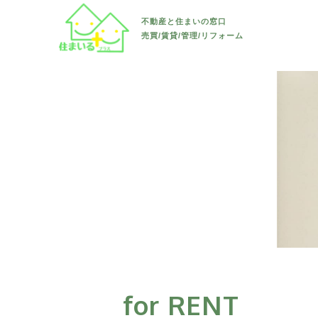
すべて
長野市
不動産と住まいの窓口
リフォーム・リノベーション
売買/賃貸/管理/リフォーム
土地
須坂市
すべて
長野市
お知らせ
新築戸建て
千曲市
戸建て
須坂市
すべて
会社案内
中古戸建て
上田市
マンション/アパー
千曲市
水回り
マンション/アパート
その他(長
ト
上田市
内装
その他(長
駐車場/ 土地
その他(長
外装
内)
防水
その他(長
その他
外)
for RENT