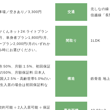
北しなの線
場／空きあり／3,300円
交通
信越線「長
ヤくんネット24:ライトプラン
円/月、単身者プラン1,800円/月、
間取り
1LDK
プラン2,000円/月のいずれか
み時にお選びください。
:50%、月額:1.5%、初回保証
料の50%、月額保証料:日本人
外国人2.5%・高齢世帯5.0%のい
構造
鉄骨造 地上
学生入居の場合は初回保証料な
契約可能 ○ 2人入居可能 ○ 保証