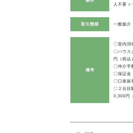
条件
人不要 
取引態様
一般媒介
〇室内消毒
〇ハウスク
円（税込
〇仲介手数
備考
〇保証金 
〇口座振替
〇２台目
3,300