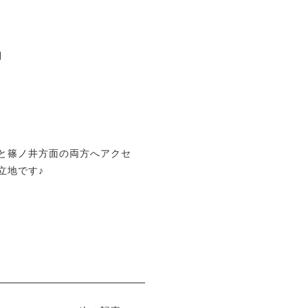
月
と篠ノ井方面の両方へアクセ
立地です♪