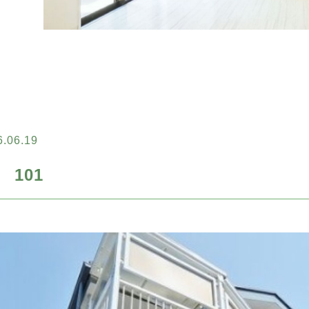
6.06.19
101