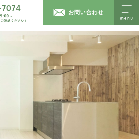
-7074
売却物件大募集
074
お問い合わせ
:00 -
にご連絡ください）
-
お問い合わせフォーム
ください）