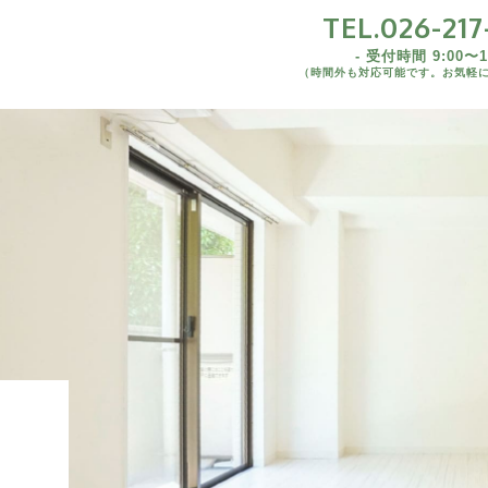
TEL.026-217
TEL.026-217-7
- 受付時間 9:00〜19
（時間外も対応可能です。お気軽
- 受付時間 9:00〜19:00 
1K/1DK/1LDK
（時間外も対応可能です。お気軽にご連絡
2K/2DK/2LDK
3DK/3LDK
野県内)
4LDK以上
野県外)
野県
野県