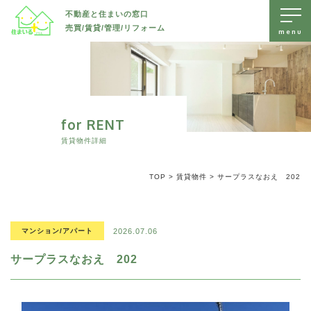
不動産と住まいの窓口
売買/賃貸/管理/リフォーム
トップページ
売出物件を探す
賃貸物件を探す
for RENT
すべて
賃貸物件詳細
リフォーム・リノベーション
土地
すべて
TOP
>
賃貸物件
>
サープラスなおえ 202
お知らせ
新築戸建て
戸建て
すべて
中古戸建て
会社案内
マンション/アパート
水回り
マンション/アパート
2026.07.06
マンション/アパート
駐車場/ 土地
内装
サープラスなおえ 202
無料査定・不動産に関するお問い合わせ
外装
長野市エリアで不動産をお探しの方、売却などをご検討の方は、
防水
長野市
長野市
住まいるプラスへいつでもお気軽にご相談ください。