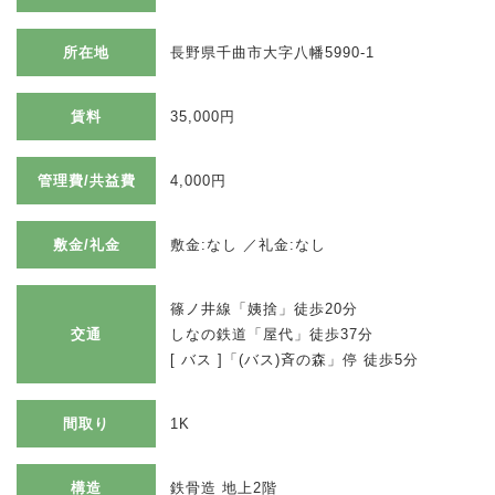
所在地
長野県千曲市大字八幡5990-1
賃料
35,000円
管理費/共益費
4,000円
敷金/礼金
敷金:なし ／礼金:なし
篠ノ井線「姨捨」徒歩20分
交通
しなの鉄道「屋代」徒歩37分
[ バス ]「(バス)斉の森」停 徒歩5分
間取り
1K
構造
鉄骨造 地上2階