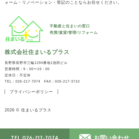
ォーム・リノベーション・登記のことならお任せください。
丸山様戸建賃貸住宅A棟
不動産と住まいの窓口
サープラスなおえ 202
所在地 :
長野県長野市篠ノ井布施高田544-1
売買/賃貸/管理/リフォーム
所在地 :
長野県千曲市大字八幡5990-1
賃料 :
100,000円
賃料 :
35,000円
間取り :
3LDK
株式会社住まいるプラス
間取り :
1K
人気エリアの戸建て賃貸☆...
窓から見える田園風景と雄大な山々に囲まれたローカルな環境と
長野県長野市三輪1294番地1池田ビル
VIEW MORE
営業時間：9：00〜19：00
充実した設備が落ち着いた生活をサポートします♪...
定休日：不定休
VIEW MORE
TEL：026-217-7074 FAX：026-217-3710
プライバシーポリシー
マンション/アパート
2026 © 住まいるプラス
お問い合わせ
TEL.026-217-7074