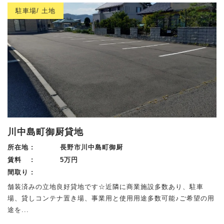
駐車場/ 土地
川中島町御厨貸地
所在地 :
長野市川中島町御厨
賃料 :
5万円
間取り :
舗装済みの立地良好貸地です☆近隣に商業施設多数あり、駐車
場、貸しコンテナ置き場、事業用と使用用途多数可能♪ご希望の用
途を...