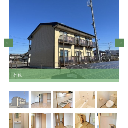
その他
須坂市
須坂市
TEL.026-217-7074
千曲市
千曲市
- 受付時間 9:00〜19:00 -
上田市
（時間外も対応可能です。お気軽にご連絡ください）
上田市
その他(長野県内)
その他(長野県内)
売却物件大募集
その他(長野県外)
その他(長野県外)
お問い合わせフォーム
1K/1DK/1LDK
外観
外観
2K/2DK/2LDK
3DK/3LDK
4LDK以上