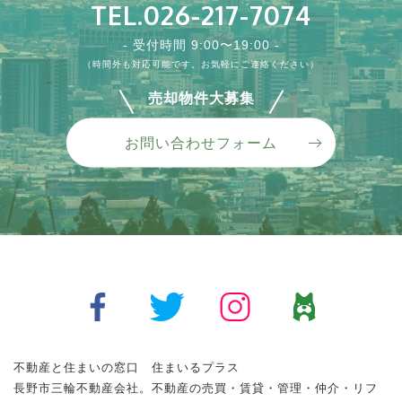
TEL.026-217-7074
プリエール・ド・リラ 305
ソフィアB 101
川中島町御厨貸地
- 受付時間 9:00〜19:00 -
所在地 :
所在地 :
所在地 :
長野県長野市合戦場１丁目
長野県須坂市大字塩川塩川町
長野市川中島町御厨
（時間外も対応可能です。お気軽にご連絡ください）
賃料 :
賃料 :
賃料 :
50,000円
130,000円
5万円
売却物件大募集
間取り :
間取り :
2DK
3LDK
舗装済みの立地良好貸地です☆近隣に商業施設多数あり、駐車
場、貸しコンテナ置き場、事業用と使用用途多数可能♪ご希望の用
駐車場広々♪ゴミステーション敷地内にあります。3階建てマンシ
駅・スーパー・コンビニの全てが徒歩10分圏内で生活に便利!宅配
お問い合わせフォーム
途を...
ョン。ホームセンター、コンビニ、飲食店など徒歩圏内にあり、
ボックスやEV充電器と設備も充実♪...
生...
VIEW MORE
VIEW MORE
VIEW MORE
戸建て
マンション/アパート
不動産と住まいの窓口 住まいるプラス
長野市三輪不動産会社。不動産の売買・賃貸・管理・仲介・リフ