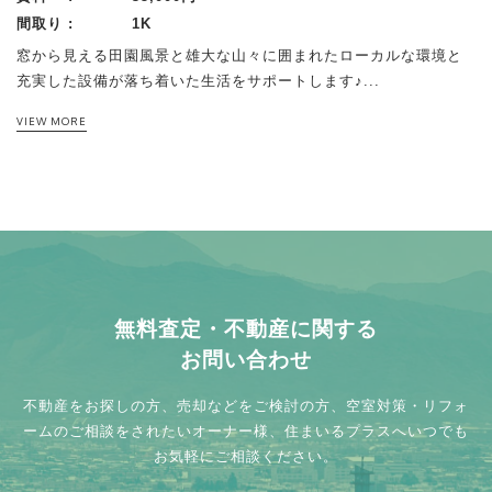
間取り :
1K
窓から見える田園風景と雄大な山々に囲まれたローカルな環境と
充実した設備が落ち着いた生活をサポートします♪...
VIEW MORE
RELATED INFO
RELATED INFO
RELATED INFO
こちらの物件もおすすめ
こちらの物件もおすすめ
こちらの物件もおすすめ
マンション/アパート
戸建て
駐車場/ 土地
無料査定・不動産に関する
お問い合わせ
不動産をお探しの方、売却などをご検討の方、
空室対策・リフォ
ームのご相談をされたいオーナー様、
住まいるプラスへいつでも
お気軽にご相談ください。