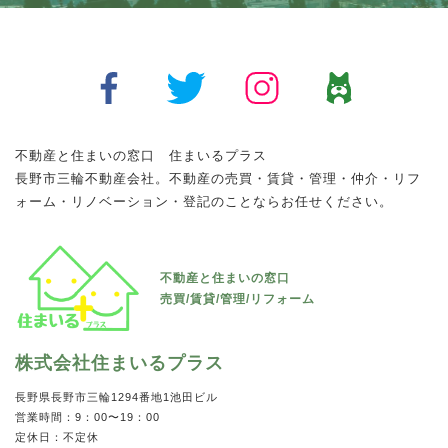
不動産と住まいの窓口 住まいるプラス
長野市三輪不動産会社。不動産の売買・賃貸・管理・仲介・リフ
ォーム・リノベーション・登記のことならお任せください。
屋根裏部屋ビフォー→アフター
外壁塗装 before→after
ベランダ防水工事 before→after
解体工事
トイレリフォーム ビフォー→アフター
種類 ：
種類 ：
種類 ：
種類 ：
クロス・フローリング電気工事
外壁
ベランダ
その他
種類 ：
トイレ
不動産と住まいの窓口
屋根裏部屋 before→after 電気設備が何もなかったのですが、照
外壁塗装 before→after となります。 その他、雨樋の取り替
ベランダ防水工事 before→after リフォーム・リノベーションか
古くなったり使わなくなった空き家等の建物解体も承っておりま
売買/賃貸/管理/リフォーム
トイレリフォーム before→after タンク付きトイレからタンクレ
明やコンセント、テレビのアンテナ端子などを取り付...
え、窓枠のコーキング撤去打ち換え、屋...
ら建物解体まで、住まいの事なら『住まいるプラス』...
す。 売却や建て替えなどのご相談→解体工事→建物...
ストイレに変更し、天井、壁、床の張り替えもしまし...
VIEW MORE
VIEW MORE
VIEW MORE
VIEW MORE
株式会社住まいるプラス
VIEW MORE
長野県長野市三輪1294番地1池田ビル
営業時間：9：00〜19：00
内装
外装
防水
その他
定休日：不定休
水回り