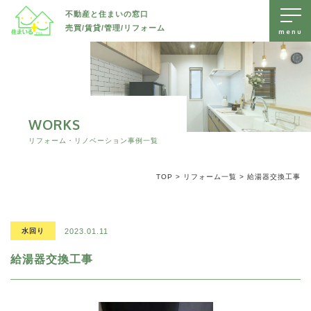
不動産と住まいの窓口
売買/賃貸/管理/リフォーム
トップページ
売出物件を探す
賃貸物件を探す
WORKS
すべて
リフォーム・リノベーション事例一覧
リフォーム・リノベーション
土地
すべて
TOP
>
リフォーム一覧
>
給湯器交換工事
お知らせ
新築戸建て
戸建て
すべて
中古戸建て
会社案内
マンション/アパート
水回り
マンション/アパート
2023.01.11
水回り
駐車場/ 土地
内装
給湯器交換工事
無料査定・不動産に関するお問い合わせ
外装
長野市エリアで不動産をお探しの方、売却などをご検討の方は、
防水
長野市
長野市
住まいるプラスへいつでもお気軽にご相談ください。