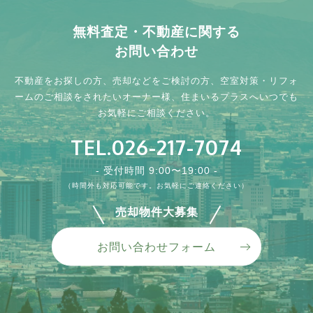
無料査定・不動産に関する
お問い合わせ
不動産をお探しの方、売却などをご検討の方、
空室対策・リフォ
ームのご相談をされたいオーナー様、
住まいるプラスへいつでも
お気軽にご相談ください。
TEL.026-217-7074
水栓金具交換 ビフォー→アフター
ダイニングキッチン Before-After
外壁塗装
アパートの通路・階段、防水工事
掃き出し窓交換 before→after
- 受付時間 9:00〜19:00 -
種類 ：
種類 ：
種類 ：
種類 ：
種類 ：
キッチン
キッチン
外壁
その他
その他
（時間外も対応可能です。お気軽にご連絡ください）
弊社で管理させていただいている物件は、借主様からの設備不具
ダイニングキッチン before→after 天井を抜いて吹き抜けにした
外壁塗装 before→after リフォーム・リノベーションから建物解
アパートの共用通路、階段の防水工事 before→after 既存のコ
縁側掃き出し窓 before→after 木製窓からアルミサッシに変更、
売却物件大募集
合などのご対応や、オーナー様からのリフォームのご依頼などの
りキッチンの位置の変更、建具や電気工事などかなり...
体まで、住まいの事なら『住まいるプラス』へご相談...
ンクリートに水が染み込...
窓枠の歪みも解消されました。 サッシ回りはシーリ...
ほと...
VIEW MORE
VIEW MORE
VIEW MORE
VIEW MORE
お問い合わせフォーム
VIEW MORE
内装
外装
防水
その他
水回り