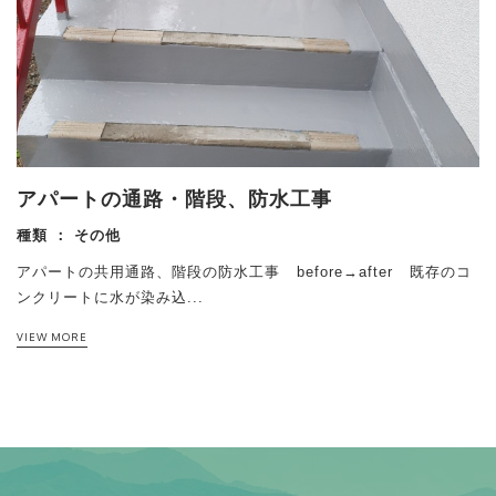
アパートの通路・階段、防水工事
種類 ：
その他
アパートの共用通路、階段の防水工事 before→after 既存のコ
ンクリートに水が染み込...
VIEW MORE
RELATED INFO
RELATED INFO
RELATED INFO
RELATED INFO
RELATED INFO
こちらの物件もおすすめ
こちらの物件もおすすめ
こちらの物件もおすすめ
こちらの物件もおすすめ
こちらの物件もおすすめ
水回り
水回り内装
外装
防水
その他