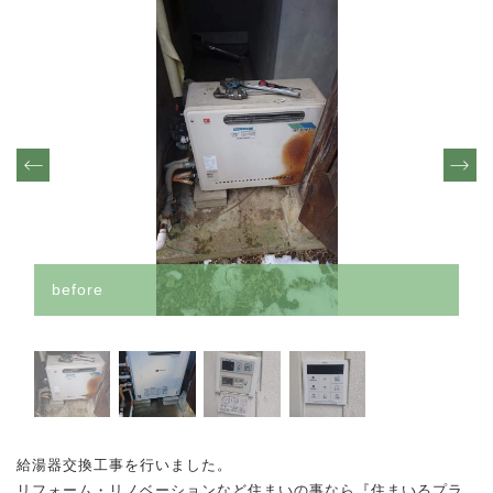
その他
須坂市
須坂市
TEL.026-217-7074
千曲市
千曲市
- 受付時間 9:00〜19:00 -
上田市
（時間外も対応可能です。お気軽にご連絡ください）
上田市
その他(長野県内)
その他(長野県内)
売却物件大募集
その他(長野県外)
その他(長野県外)
お問い合わせフォーム
1K/1DK/1LDK
after
before
2K/2DK/2LDK
3DK/3LDK
4LDK以上
給湯器交換工事を行いました。
リフォーム・リノベーションなど住まいの事なら『住まいるプラ