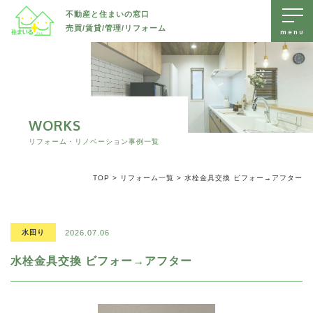
不動産と住まいの窓口
売買/賃貸/管理/リフォーム
トップページ
売出物件を探す
賃貸物件を探す
WORKS
すべて
リフォーム・リノベーション事例一覧
リフォーム・リノベーション
土地
すべて
TOP
>
リフォーム一覧
>
水栓金具交換 ビフォー→アフター
お知らせ
新築戸建て
戸建て
すべて
中古戸建て
会社案内
マンション/アパート
水回り
マンション/アパート
2026.07.06
水回り
駐車場/ 土地
内装
水栓金具交換 ビフォー→アフター
無料査定・不動産に関するお問い合わせ
外装
長野市エリアで不動産をお探しの方、売却などをご検討の方は、
防水
長野市
長野市
住まいるプラスへいつでもお気軽にご相談ください。