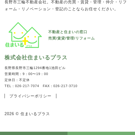
長野市三輪不動産会社。不動産の売買・賃貸・管理・仲介・リフ
ォーム・リノベーション・登記のことならお任せください。
屋根裏部屋ビフォー→アフター
外壁塗装 before→after
ベランダ防水工事 before→after
解体工事
トイレリフォーム ビフォー→アフター
種類 ：
種類 ：
種類 ：
種類 ：
クロス・フローリング電気工事
外壁
ベランダ
その他
種類 ：
トイレ
不動産と住まいの窓口
屋根裏部屋 before→after 電気設備が何もなかったのですが、照
外壁塗装 before→after となります。 その他、雨樋の取り替
ベランダ防水工事 before→after リフォーム・リノベーションか
古くなったり使わなくなった空き家等の建物解体も承っておりま
売買/賃貸/管理/リフォーム
トイレリフォーム before→after タンク付きトイレからタンクレ
明やコンセント、テレビのアンテナ端子などを取り付...
え、窓枠のコーキング撤去打ち換え、屋...
ら建物解体まで、住まいの事なら『住まいるプラス』...
す。 売却や建て替えなどのご相談→解体工事→建物...
ストイレに変更し、天井、壁、床の張り替えもしまし...
VIEW MORE
VIEW MORE
VIEW MORE
VIEW MORE
株式会社住まいるプラス
VIEW MORE
長野県長野市三輪1294番地1池田ビル
営業時間：9：00〜19：00
内装
外装
防水
その他
定休日：不定休
水回り
TEL：026-217-7074 FAX：026-217-3710
プライバシーポリシー
2026 © 住まいるプラス