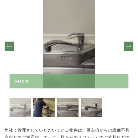
その他
須坂市
須坂市
TEL.026-217-7074
千曲市
千曲市
- 受付時間 9:00〜19:00 -
上田市
（時間外も対応可能です。お気軽にご連絡ください）
上田市
その他(長野県内)
その他(長野県内)
売却物件大募集
その他(長野県外)
その他(長野県外)
お問い合わせフォーム
1K/1DK/1LDK
after
before
2K/2DK/2LDK
3DK/3LDK
4LDK以上
弊社で管理させていただいている物件は、借主様からの設備不具
合などのご対応や、オーナー様からのリフォームのご依頼などの