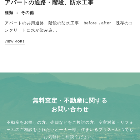
アパートの通路・階段、防水工事
種類 ：
その他
アパートの共用通路、階段の防水工事 before→after 既存のコ
ンクリートに水が染み込...
VIEW MORE
RELATED INFO
RELATED INFO
RELATED INFO
RELATED INFO
RELATED INFO
こちらの物件もおすすめ
こちらの物件もおすすめ
こちらの物件もおすすめ
こちらの物件もおすすめ
こちらの物件もおすすめ
水回り
水回り内装
外装
防水
その他
無料査定・不動産に関する
お問い合わせ
不動産をお探しの方、売却などをご検討の方、
空室対策・リフォ
ームのご相談をされたいオーナー様、
住まいるプラスへいつでも
お気軽にご相談ください。