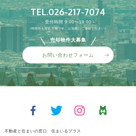
TEL.026-217-7074
水栓金具交換 ビフォー→アフター
ダイニングキッチン Before-After
外壁塗装
アパートの通路・階段、防水工事
掃き出し窓交換 before→after
- 受付時間 9:00〜19:00 -
種類 ：
種類 ：
種類 ：
種類 ：
種類 ：
キッチン
キッチン
外壁
その他
その他
（時間外も対応可能です。お気軽にご連絡ください）
弊社で管理させていただいている物件は、借主様からの設備不具
ダイニングキッチン before→after 天井を抜いて吹き抜けにした
外壁塗装 before→after リフォーム・リノベーションから建物解
アパートの共用通路、階段の防水工事 before→after 既存のコ
縁側掃き出し窓 before→after 木製窓からアルミサッシに変更、
売却物件大募集
合などのご対応や、オーナー様からのリフォームのご依頼などの
りキッチンの位置の変更、建具や電気工事などかなり...
体まで、住まいの事なら『住まいるプラス』へご相談...
ンクリートに水が染み込...
窓枠の歪みも解消されました。 サッシ回りはシーリ...
ほと...
VIEW MORE
VIEW MORE
VIEW MORE
VIEW MORE
お問い合わせフォーム
VIEW MORE
内装
外装
防水
その他
水回り
不動産と住まいの窓口 住まいるプラス