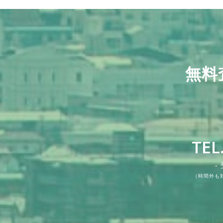
水回り
水回り内装
外装
防水
その他
無料
水栓金具交換 ビフォー
ダイニングキッチン Befo
外壁塗装
アパートの通路・階段、
掃き出し窓交換 before→a
TEL
ター
After
事
種類 ：
種類 ：
外壁
その他
種類 ：
種類 ：
種類 ：
キッチン
キッチン
その他
外壁塗装 before→after リフ
縁側掃き出し窓 before→after
-
ベーションから建物解体まで、住
アルミサッシに変更、窓枠の歪み
弊社で管理させていただいている
ダイニングキッチン before→aft
アパートの共用通路、階段の防
（時間外も
なら『住まいるプラス』へご相談.
れました。 サッシ回りはシーリ..
借主様からの設備不具合などのご
抜いて吹き抜けにしたりキッチン
before→after 既存のコンク
オーナー様からのリフォームのご
変更、建具や電気工事などかなり.
が染み込...
VIEW MORE
VIEW MORE
のほと...
VIEW MORE
VIEW MORE