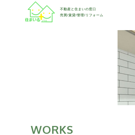
すべて
長野市
不動産と住まいの窓口
リフォーム・リノベーション
売買/賃貸/管理/リフォーム
土地
須坂市
すべて
長野市
お知らせ
新築戸建て
千曲市
戸建て
須坂市
すべて
会社案内
中古戸建て
上田市
マンション/アパー
千曲市
水回り
マンション/アパート
その他(長
ト
上田市
内装
その他(長
駐車場/ 土地
その他(長
外装
内)
防水
その他(長
その他
外)
WORKS