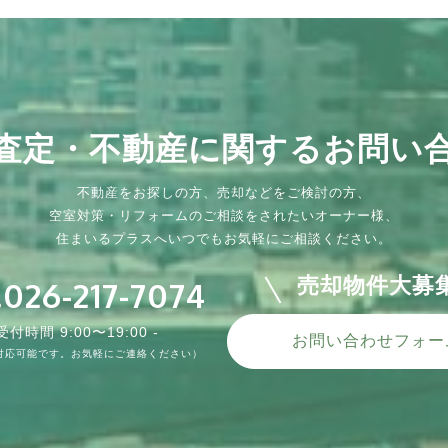
水回り
内装
外装
防水
その他
水回
内装
外装
防水
その
査定・不動産に関する
お問い
不動産をお探しの方、売却などをご検討の方、
空室対策・リフォームのご相談をされたいオーナー様、
住まいるプラスへいつでもお気軽にご相談ください。
→アフ
re-
防水工
fter
トイレリフォーム ビフォー→
屋根裏部屋ビフォー→アフター
外壁塗装 before→after
ベランダ防水工事
解体工事
浴室
和室
外壁塗装
屋上防水
内窓
売却物件大募
.026-217-7074
アフター
before→after
フタ
種類 ：
種類 ：
種類 ：
クロス・フローリング電気工事
外壁
その他
種類 ：
種類 ：
種類 ：
種類 ：
種類 ：
種類 ：
トイレ
ベランダ
種類 ：
ォーム・リノ
 木製窓から
屋根裏部屋 before→after 電気設備が何も
外壁塗装 before→after となります。 そ
古くなったり使わなくなった空き家等の建
和室リフ
外壁塗装 
屋上防水工
内窓取り付
 受付時間 9:00〜19:00 -
お問い合わせフォー
まいの事
も解消さ
なかったのですが、照明やコンセント、テ
の他、雨樋の取り替え、窓枠のコーキング
物解体も承っております。 売却や建て
ォーム
根は遮
リノベ
リノベ
物件は、
er 天井を
水工事
トイレリフォーム before→after タンク付
ベランダ防水工事 before→after リフォー
浴室リフォ
対応可能です。お気軽にご連絡ください）
..
.
レビのアンテナ端子などを取り付...
撤去打ち換え、屋...
替えなどのご相談→解体工事→建物...
ら『住
を抑え、
の事なら
の事なら
対応や、
の位置の
リートに水
きトイレからタンクレストイレに変更し、
ム・リノベーションから建物解体まで、住
バラン
い。...
依頼など
..
天井、壁、床の張り替えもしまし...
まいの事なら『住まいるプラス』...
ォーム工
VIEW MORE
VIEW MORE
VIEW MORE
VIEW MO
VIEW MO
VIEW MO
VIEW MO
VIEW MORE
VIEW MORE
VIEW MO