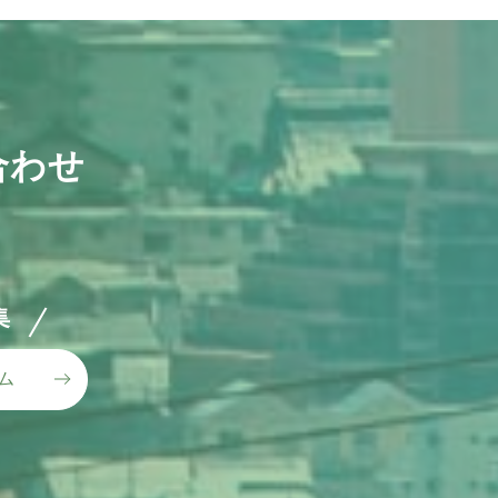
り
他
合わせ
リフォーム ビフォー→ア
リフォーム
 before→after
工事 before→after
取り付け
集
ー
クロス・フローリング
外壁ベランダ屋上・屋根
屋上・屋根
その他
お風呂
ォーム工事を行いました。 リフ
before→after となります。 屋
事 before→after リフォーム・
け before→after リフォーム・
ム
・リノベーションなど住まいの事な
熱塗装を施工し、屋根材の温度上昇
ーションから建物解体まで、住まい
ーションから建物解体まで、住まい
ーム before→after 昔懐かしい
まいるプラス』にお任せ下さ
屋根に近い2階の暑さな...
『住まいるプラス』へご...
『住まいるプラス』へご...
ス型風呂釜から、ガス給湯器にリフ
事を行い、シャワールー...
RE
RE
RE
RE
RE