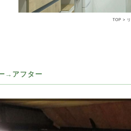
TOP
>
リ
ー→アフター