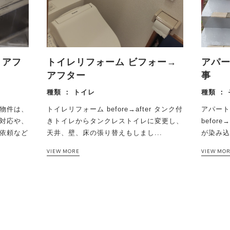
→アフ
トイレリフォーム ビフォー→
アパ
アフター
事
種類 ：
トイレ
種類 ：
物件は、
トイレリフォーム before→after タンク付
アパー
対応や、
きトイレからタンクレストイレに変更し、
befor
依頼など
天井、壁、床の張り替えもしまし...
が染み込.
VIEW MORE
VIEW MO
RELATED INFO
RELATED INFO
RELATED INFO
RELATED INFO
RELATED INFO
こちらの物件もおすすめ
こちらの物件もおすすめ
こちらの物件もおすすめ
こちらの物件もおすすめ
こちらの物件もおすすめ