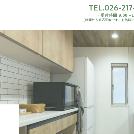
TEL.026-217
TEL.026-217-7
- 受付時間 9:00〜19
（時間外も対応可能です。お気軽
- 受付時間 9:00〜19:00 
1K/1DK/1LDK
（時間外も対応可能です。お気軽にご連絡
2K/2DK/2LDK
3DK/3LDK
野県内)
4LDK以上
野県外)
野県
野県