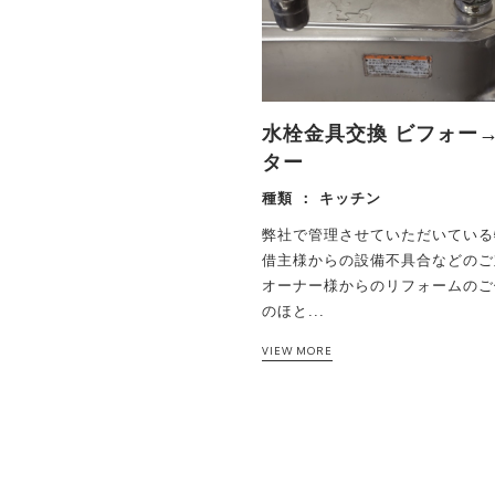
水栓金具交換 ビフォー
ター
種類 ：
キッチン
弊社で管理させていただいている
借主様からの設備不具合などのご
オーナー様からのリフォームのご
のほと...
VIEW MORE