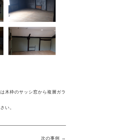
窓は木枠のサッシ窓から複層ガラ
ださい。
次の事例